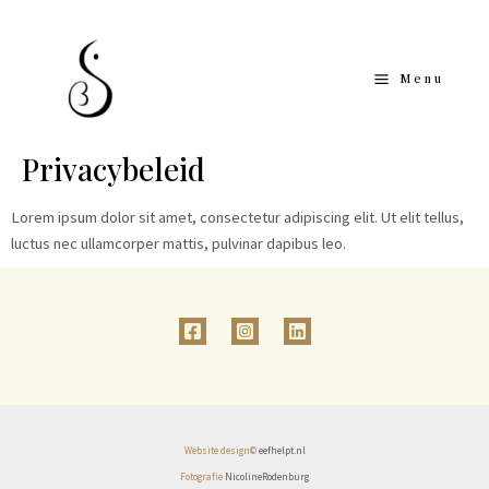
Ga
Main
naar
Menu
de
Menu
inhoud
Privacybeleid
Lorem ipsum dolor sit amet, consectetur adipiscing elit. Ut elit tellus,
luctus nec ullamcorper mattis, pulvinar dapibus leo.
Website design©
eefhelpt.nl
Fotografie
NicolineRodenburg